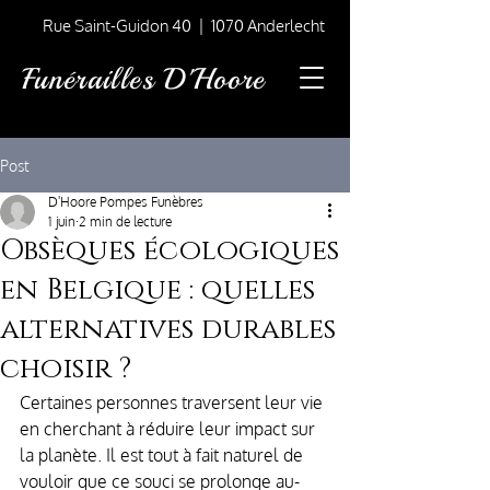
Rue Saint-Guidon 40 | 1070 Anderlecht
Funérailles D'Hoore
Post
D'Hoore Pompes Funèbres
1 juin
2 min de lecture
Obsèques écologiques
en Belgique : quelles
alternatives durables
choisir ?
Certaines personnes traversent leur vie 
en cherchant à réduire leur impact sur 
la planète. Il est tout à fait naturel de 
vouloir que ce souci se prolonge au-